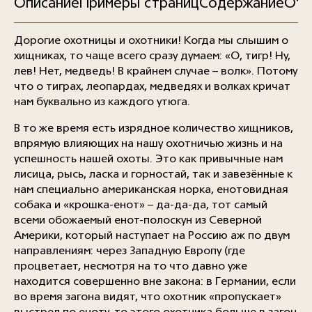
Описание
Примеры страниц
Содержание
Отз
Дорогие охотницы и охотники! Когда мы слышим о
хищниках, то чаще всего сразу думаем: «О, тигр! Ну,
лев! Нет, медведь! В крайнем случае – волк». Потому
что о тиграх, леопардах, медведях и волках кричат
нам буквально из каждого утюга.
В то же время есть изрядное количество хищников,
впрямую влияющих на нашу охотничью жизнь и на
успешность нашей охоты. Это как привычные нам
лисица, рысь, ласка и горностай, так и завезённые к
нам специально американская норка, енотовидная
собака и «крошка-енот» – да-да-да, тот самый
всеми обожаемый енот-полоскун из Северной
Америки, который наступает на Россию аж по двум
направлениям: через Западную Европу (где
процветает, несмотря на то что давно уже
находится совершенно вне закона: в Германии, если
во время загона видят, что охотник «пропускает»