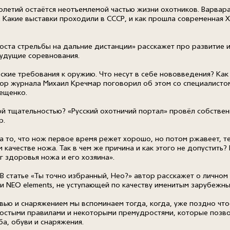
олетий остаётся неотъемлемой частью жизни охотников. Варва
 Какие выставки проходили в СССР, и как прошла современная XI
оста стрельбы на дальние дистанции» расскажет про развитие 
будущие соревнования.
ские требования к оружию. Что несут в себе нововведения? Как
ор журнала Михаил Кречмар поговорил об этом со специалисто
ещенко.
кой тщательностью? «Русский охотничий портал» провёл собствен
р.
 то, что нож первое время режет хорошо, но потом ржавеет, те
 качестве ножа. Так в чем же причина и как этого не допустить
г здоровья ножа и его хозяина».
В статье «Ты точно избранный, Нео?» автор расскажет о личном
и NEO elements, не уступающей по качеству именитым зарубежн
вью и снаряжением мы вспоминаем тогда, когда, уже поздно чт
остыми правилами и некоторыми премудростями, которые позво
а, обуви и снаряжения.