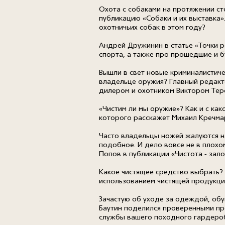
Охота с собаками на протяжении ст
публикацию «Собаки и их выставка».
охотничьих собак в этом году?
Андрей Дружинин в статье «Точки р
спорта, а также про прошедшие и 
Вышли в свет новые криминалистиче
владельце оружия? Главный редакт
дилером и охотником Виктором Тер
«Чистим ли мы оружие»? Как и с ка
которого расскажет Михаил Кречма
Часто владельцы ножей жалуются на
подобное. И дело вовсе не в плохом
Попов в публикации «Чистота - зало
Какое чистящее средство выбрать? 
использованием чистящей продукци
Зачастую об уходе за одеждой, обу
Баутин поделился проверенными пр
службы вашего походного гардероб