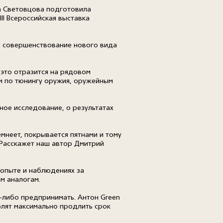
ра Световцова подготовила
II Всероссийская выставка
и совершенствование нового вида
 это отразится на рядовом
м по тюнингу оружия, оружейным
ное исследование, о результатах
мнеет, покрывается пятнами и тому
? Расскажет наш автор Дмитрий
 опыте и наблюдениях за
ым аналогам.
о-либо предпринимать. Антон Green
лят максимально продлить срок