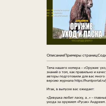
Описание
Примеры страниц
Сод
Тема нашего номера – «Оружие: ухо
знаний о том, как правильно и каче
авторы подготовили для вас много 
версию журнала
https://huntportal.ru
Итак, в выпуске вас ожидает:
«Девушка любит ласку, а...» – гла
ухода за оружием «Русак» Андреем