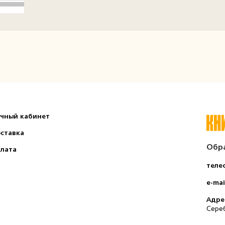
чный кабинет
ставка
Обра
лата
теле
e-mai
Aдре
Сереб