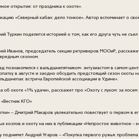
ное открытие: от праздника к охоте».
кацию «Северный кабан: дело тонкое». Автор вспоминает о сво
ий Туркин поделится историей о том, как его друга чуть не съел
ндрей Иванов, председатель секции ретриверов МООиР, расскаже
чередным сезоном.
д познакомился с вальдшнепятником- энтузиастом в самом цент
опатку в августе и заодно обсудить предстоящий сезон охоты на
альдшнепах: встреча Европейской ассоциации в Удине».
 об охоте «1% удачи», расскажет про «Охоту с луком: за лосем 
 «Вестник КГО»
ытки» – Дмитрий Макаров увлекательно повествует о первом в 
х козлов и охоту на них в публикации «Непростое животное – к
у поднимет Андрей Угаров – «Покупка первого ружья: проблема