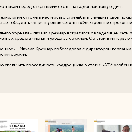
хотникам перед открытием» охоты на водоплавающую дичь.
хнологий отточить мастерство стрельбы и улучшить свои показ
агает обсудить существующие сегодня «Электронные строковые
ичьего журнала» Михаил Кречмар встретился с владелицей сети
нных средств чистки и ухода за оружием. Об этом в интервью «
твенное» – Михаил Кречмар побеседовал с директором компани
истки оружия.
но увеличить проходимость квадроцикла в статье «ATV: особенн