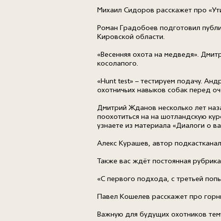
Михаил Сидоров расскажет про «Ути
Роман Градобоев подготовил публи
Кировской области.
«Весенняя охота на медведя». Дмитр
косолапого.
«Hunt test» – тестируем подачу. А
охотничьих навыков собак перед о
Дмитрий Жданов несколько лет наза
поохотиться на на шотландскую кур
узнаете из материала «Диалоги о в
Алекс Курашев, автор подкастканала
Также вас ждёт постоянная рубрика
«С первого подхода, с третьей поп
Павел Кошелев расскажет про горны
Важную для будущих охотников тем